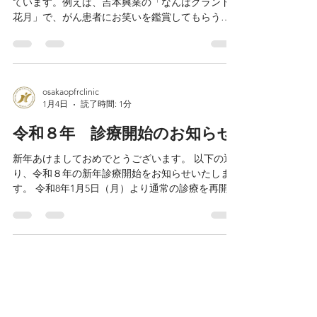
「笑う」ことの効果は、これまでも色々報告され
ています。例えば、吉本興業の「なんばグランド
花月」で、がん患者にお笑いを鑑賞してもらうこ
とにより、がん細胞をやっつける免疫細胞の機能
が向上したことが報告されています。また、関節
リウマチ患者の症状を改善したり、糖尿病患者の
血糖値が改善したという報告もあります。 今回ご
紹介するのは、「笑う」頻度が高い人には、口腔
osakaopfrclinic
1月4日
読了時間: 1分
機能の低下であるオーラルフレイルが少ないとい
うことです。これは、福島県楢葉町での調査です
令和８年 診療開始のお知らせ
が、「声に出して笑う」頻度がほとんどない人に
対し、ほぼ毎日笑う人はオーラルフレイルの人の
新年あけましておめでとうございます。 以下の通
割合が６割少ないのです。週に１－５回笑う人で
り、令和８年の新年診療開始をお知らせいたしま
も５割少ないのです。 従って、友人との会話やテ
す。 令和8年1月5日（月）より通常の診療を再開い
レビを見たりして「笑う」ことはとても体に良い
たします。 本年も、何卒よろしくお願い申し上げ
です。尚、どうしても「笑える」ことがないとい
ます。
う方もいるかもしれませんが、最近の研究では、
「作り笑い」でも免疫を上げることが分かってい
ます。ですから、「作り笑い」でもいいので、ど
んどん笑っていきましょう。 オーラルフレイルが
気になる方はご相談ください。