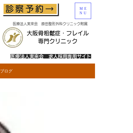
診察予約→
ME
NU
医療法人実來会 原田整形外科クリニック附属
大阪骨粗鬆症・フレイル
​専門クリニック
医療法人実來会 求人採用専用サイト
ブログ