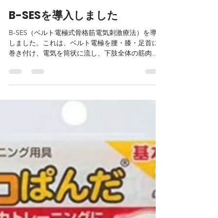
osakaopfrclinic
2025年8月5日
読了時間: 1分
B-SESを導入しました
B-SES（ベルト電極式骨格筋電気刺激療法）を導入
しました。これは、ベルト電極を腰・膝・足首に
巻き付け、電気を筒状に流し、下肢全体の筋肉を
収縮させ筋力を強化します。寝て、このベルトを
巻くだけで筋力トレーニングや有酸素運動が行え
ます。ベルト式であるため、一度に多くの筋肉を
収縮...