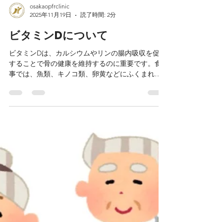
osakaopfrclinic
2025年11月19日
読了時間: 2分
ビタミンDについて
ビタミンDは、カルシウムやリンの腸内吸収を促進
することで骨の健康を維持するのに重要です。食
事では、魚類、キノコ類、卵黄などにふくまれて
いますが、日光にあたることにより皮膚でも作ら
れます。しかし、２０２３年の東京慈恵会医科大
学の調査では、東京都で調査した人の98％がビタ
ミンD不足であったとのことです。 また、ビタミ
ンDは筋肉にも作用して転倒予防にも効果がある可
能性も指摘されています。さらに最近の報告で
は、ビタミンDが老化を防ぐ可能性も報告されてい
ます。このことをちょっと詳しく説明すると、各
細胞の遺伝情報を保持している染色体には、その
末端に染色体を保護するテロメアという組織があ