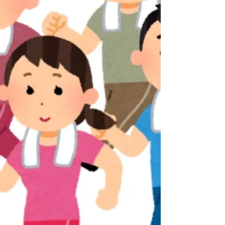
ります。このテロメアは細胞分裂のたびに少しず
つ短くなり、テロメアがある長さ以下になると細
胞分裂が起こらず、細胞老化の進んだ状態にある
と考えられます。アメリカでの研究で、ビタミンD
のサプリを飲んでいた人が、飲まなかった人より
統計学的に有意にテロメアが長かったのです。つ
まり、ビタミンDが細胞の老化を防ぐ可能性が考え
られるのです。 さらに、腰痛にもビタミンDが関
与していると言われてい