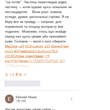
“на потім”. Частину переглядаю рідко, 
частину — коли шукаю щось локальне чи 
нестандартне.    Вони різні: новини, 
огляди, думки, регіональні стрічки. Я не 
беру все за правду — скоріше, для 
порівняння та пошуку контрасту між 
подачею.  Можливо, хтось іще знайде 
серед них щось цікаве або принаймні 
нове. Головне — мати з чого обирати.  
М
к
х
5
г
нк
w69
п
53
mp
кг
чг
ч
d23
46
н
чн
47
чо
у
tmp3
жт
41
ж
кр
сд
54
s7
vb
s4
nw
e19
b4
k55
34
52
пп
кн
с
о
вн
43
вж
мг
r19
рд
r24
36
33
вл
кв
n7
c123
a01
h15
t21
2x5
cb1
т
35
38
пд
пс
км
ол
 …
もっと見る
いいね！
返信
Евгений Ляшко
7月16日
Часом знаходжу цікаві сайти — 