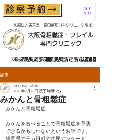
診察予約→
ME
NU
医療法人実來会 原田整形外科クリニック附属
大阪骨粗鬆症・フレイル
​専門クリニック
医療法人実來会 求人採用専用サイト
記事
osakaopfrclinic
2025年2月16日
読了時間: 2分
みかんと骨粗鬆症
みかんと骨粗鬆症
みかんを食べることで骨粗鬆症を予防
できるかもしれないというお話です。
静岡県の三カ日町の住民アンケート