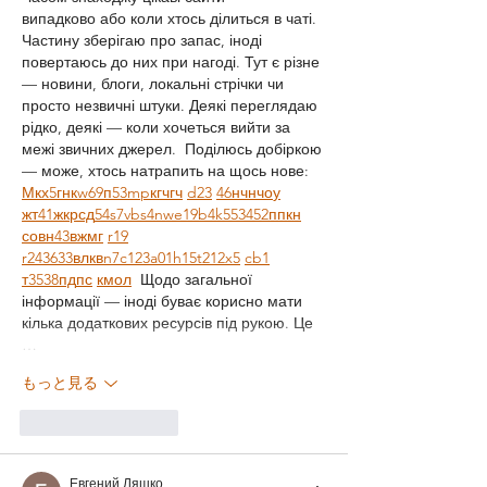
випадково або коли хтось ділиться в чаті. 
Частину зберігаю про запас, іноді 
повертаюсь до них при нагоді. Тут є різне 
— новини, блоги, локальні стрічки чи 
просто незвичні штуки. Деякі переглядаю 
рідко, деякі — коли хочеться вийти за 
межі звичних джерел.  Поділюсь добіркою 
— може, хтось натрапить на щось нове:  
М
к
х
5
г
нк
w69
п
53
mp
кг
чг
ч
d23
46
н
чн
чо
у
жт
41
ж
кр
сд
54
s7
vb
s4
nw
e19
b4
k55
34
52
пп
кн
с
о
вн
43
вж
мг
r19
r24
36
33
вл
кв
n7
c123
a01
h15
t21
2x5
cb1
т
35
38
пд
пс
км
ол
  Щодо загальної 
інформації — іноді буває корисно мати 
кілька додаткових ресурсів під рукою. Це 
…
もっと見る
いいね！
返信
Евгений Ляшко