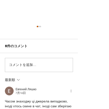
令和８年 診療開始のお
知らせ
6件のコメント
新年あけましておめでとうご
ざいます。 以下の通り、令和
ビタミンDにつ
８年の新年診療開始をお知ら
せいたします。 令和8年1月5
コメントを追加…
日（月）より通常の診療を再
開いたします。 本年も、何卒
最新順
よろしくお願い申し上げま
す。
Евгений Ляшко
7月16日
Часом знаходжу ці джерела випадково, 
іноді хтось скине в чат, іноді сам зберігаю 