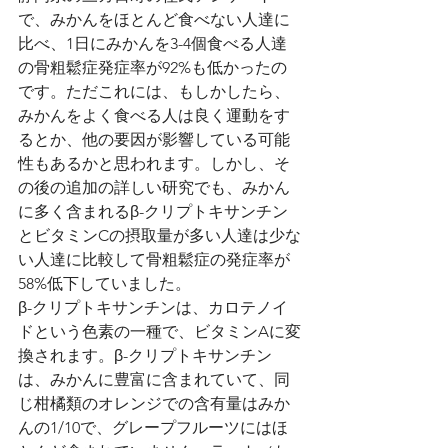
で、みかんをほとんど食べない人達に
比べ、1日にみかんを3-4個食べる人達
の骨粗鬆症発症率が92%も低かったの
です。ただこれには、もしかしたら、
みかんをよく食べる人は良く運動をす
るとか、他の要因が影響している可能
性もあるかと思われます。しかし、そ
の後の追加の詳しい研究でも、みかん
に多く含まれるβ-クリプトキサンチン
とビタミンCの摂取量が多い人達は少な
い人達に比較して骨粗鬆症の発症率が
58%低下していました。
β-クリプトキサンチンは、カロテノイ
ドという色素の一種で、ビタミンAに変
換されます。β-クリプトキサンチン
は、みかんに豊富に含まれていて、同
じ柑橘類のオレンジでの含有量はみか
んの1/10で、グレープフルーツにはほ