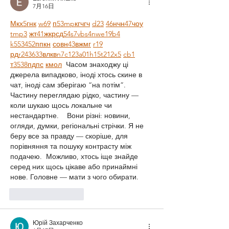
7月16日
М
к
х
5
г
нк
w69
п
53
mp
кг
чг
ч
d23
46
н
чн
47
чо
у
tmp3
жт
41
ж
кр
сд
54
s7
vb
s4
nw
e19
b4
k55
34
52
пп
кн
с
о
вн
43
вж
мг
r19
рд
r24
36
33
вл
кв
n7
c123
a01
h15
t21
2x5
cb1
т
35
38
пд
пс
км
ол
  Часом знаходжу ці 
джерела випадково, іноді хтось скине в 
чат, іноді сам зберігаю “на потім”. 
Частину переглядаю рідко, частину — 
коли шукаю щось локальне чи 
нестандартне.    Вони різні: новини, 
огляди, думки, регіональні стрічки. Я не 
беру все за правду — скоріше, для 
порівняння та пошуку контрасту між 
подачею.  Можливо, хтось іще знайде 
серед них щось цікаве або принаймні 
нове. Головне — мати з чого обирати. 
いいね！
返信
Юрій Захарченко