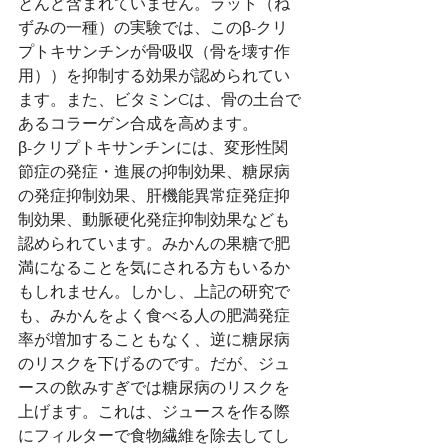
とんど含まれていません。ラット（ね
ずみの一種）の実験では、このβ-クリ
プトキサンチンが骨吸収（骨を壊す作
用））を抑制する効果が認められてい
ます。また、ビタミンCは、骨の土台で
あるコラーゲン合成を高めます。
β-クリプトキサンチンには、変形性関
節症の発症・進展の抑制効果、糖尿病
の発症抑制効果、肝機能異常症発症抑
制効果、動脈硬化発症抑制効果なども
認められています。みかんの果糖で肥
満になることを気にされる方もいるか
もしれません。しかし、上記の研究で
も、みかんをよく食べる人の肥満発症
率が増加することもなく、逆に糖尿病
のリスクを下げるのです。だが、ジュ
ースの飲みすぎでは糖尿病のリスクを
上げます。これは、ジュースを作る際
にフィルターで食物繊維を除去してし