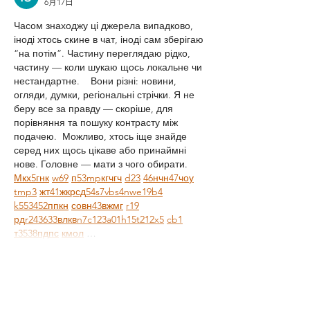
6月17日
Часом знаходжу ці джерела випадково, 
іноді хтось скине в чат, іноді сам зберігаю 
“на потім”. Частину переглядаю рідко, 
частину — коли шукаю щось локальне чи 
нестандартне.    Вони різні: новини, 
огляди, думки, регіональні стрічки. Я не 
беру все за правду — скоріше, для 
порівняння та пошуку контрасту між 
подачею.  Можливо, хтось іще знайде 
серед них щось цікаве або принаймні 
нове. Головне — мати з чого обирати.  
М
к
х
5
г
нк
w69
п
53
mp
кг
чг
ч
d23
46
н
чн
47
чо
у
tmp3
жт
41
ж
кр
сд
54
s7
vb
s4
nw
e19
b4
k55
34
52
пп
кн
с
о
вн
43
вж
мг
r19
рд
r24
36
33
вл
кв
n7
c123
a01
h15
t21
2x5
cb1
т
35
38
пд
пс
км
ол
 …
もっと見る
いいね！
返信