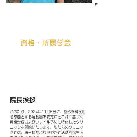
大阪大学医学部卒業
大阪大学医学部整形外科教室入局
大阪大学医学部医学系研究科
大学院博士課程卒業
​令和６年より 大阪骨粗鬆症・フレイル専門
クリニック院長
資格・所属学会
日本整形外科学会 専門医​
日本整形外科学会 運動器リハビリテー
ション医
​日本骨粗鬆症学会 認定医
日本リハビリテーション医学会 認定臨
床医
​日本リウマチ学会 専門医
院長挨拶
このたび、2024年11月5日に、整形外科疾患
を原因とする運動器不安定症とこれに基づく
骨粗鬆症およびフレイル予防に特化したクリ
ニックを開院いたします。私たちのクリニッ
クでは、患者様がより健やかで活動的な生活