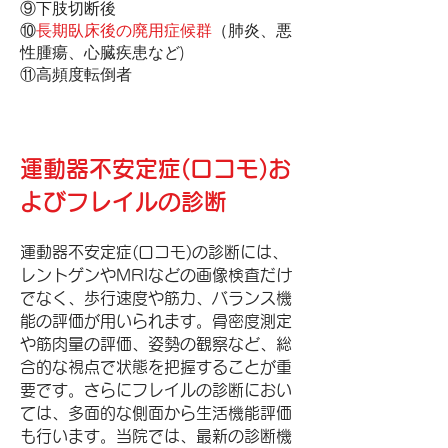
⑨下肢切断後
⑩
長期臥床後の廃用症候群
（肺炎、悪
性腫瘍、心臓疾患など)
⑪高頻度転倒者
運動器不安定症(ロコモ)お
よびフレイルの診断
運動器不安定症(ロコモ)の診断には、
レントゲンやMRIなどの画像検査だけ
でなく、歩行速度や筋力、バランス機
能の評価が用いられます。骨密度測定
や筋肉量の評価、姿勢の観察など、総
合的な視点で状態を把握することが重
要です。さらにフレイルの診断におい
ては、多面的な側面から生活機能評価
も行います。当院では、最新の診断機