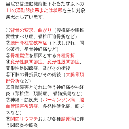
当院では運動機能低下をきたす以下の
11の運動器疾患または状態
を主に対象
疾患としています。
①
背骨の変形、曲がり
（腰椎症や腰椎
変性すべり症、脊椎圧迫骨折など）
②
腰部脊柱管狭窄症
（下肢しびれ、間
欠破行、坐骨神経痛など）
③
骨粗鬆症
を原因とする
各種骨折
④
変形性膝関節症、変形性股関節症
、
変形性足関節症、及びその術後
⑤下肢の骨折及びその術後（
大腿骨頚
部骨折
など）
⑥脊髄障害とそれに伴う神経痛や神経
炎（頚椎症、頚髄症、 脊髄損傷など）
⑦神経・筋疾患（
パーキンソン病、脳
血管障害後遺症
、多発性硬化症、筋ジ
スなど）
⑧
関節リウマチ
および各種
膠原病
に伴
う関節炎や筋炎