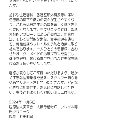
を送るためのサポートを全力で行ってまいり
ます。
加齢や生活習慣、各種整形外科疾患に伴い、
骨密度の低下や筋力の衰えが生じやすくな
り、これらは日常生活の質を著しく低下させ
る要因となります。当クリニックでは、整形
外科的アプローチによる運動療法、作業療
法、そして専門的な栄養、食事指導を通じ
て、骨粗鬆症やフレイルの予防と治療に取り
組んでおります。一人ひとりの患者様に合わ
せたオーダーメイドの治療プランを提供し、
健康を守り、動ける喜びをいつまでも保ち続
けるお手伝いをいたします。
皆様が安心してご来院いただけるよう、温か
く丁寧な医療環境を整え、スタッフ一同心を
込めてサポートさせていただきます。どんな
小さなご相談でも、お気軽にお話しくださ
い。今後ともよろしくお願い申し上げます。
2024年11月5日
医療法人実來会 大阪骨粗鬆症・フレイル専
門クリニック
院長 町田明敏