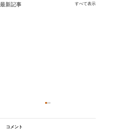
すべて表示
最新記事
令和８年 診療開始のお
知らせ
コメント
新年あけましておめでとうご