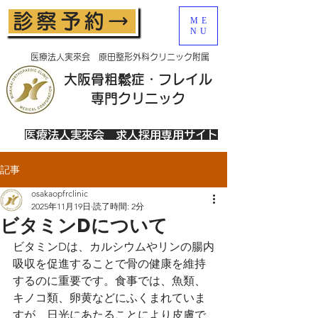
診察予約→
ME
NU
医療法人実來会 原田整形外科クリニック附属
大阪骨粗鬆症・フレイル
​専門クリニック
医療法人実來会 求人採用専用サイト
記事
osakaopfrclinic
2025年11月19日
読了時間: 2分
ビタミンDについて
ビタミンDは、カルシウムやリンの腸内
吸収を促進することで骨の健康を維持
するのに重要です。食事では、魚類、
キノコ類、卵黄などにふくまれていま
すが、日光にあたることにより皮膚で