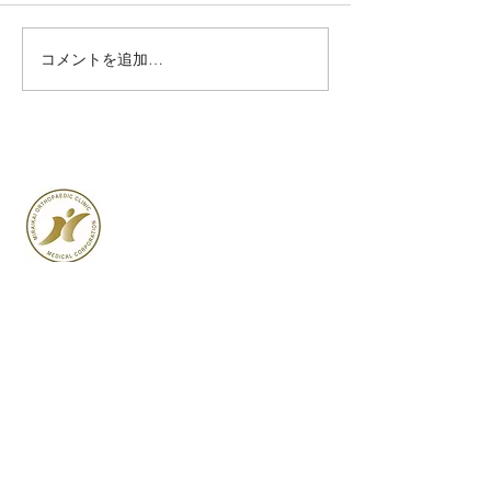
ざいます。 以下の通り、令和
８年の新年診療開始をお知ら
せいたします。 令和8年1月5
コメントを追加…
筋肉は使わない
日（月）より通常の診療を再
肉を溶かすスイ
開いたします。 本年も、何卒
ってしまう
よろしくお願い申し上げま
す。
医療法人実來会 原田整形外科クリニック附属
大阪骨粗鬆症・フレイル
​専門クリニック
住所
茨木市駅前1-4-14エステート茨木駅
前２F
（旧原田整形外科クリニック跡）
電話
072−646−9731